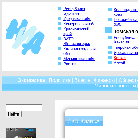
Республика
Краснодарск
Бурятия
край
Иркутская обл.
Новосибирск
Кемеровская обл.
обл.
Красноярский
Томская о
край
Республика
ЗАТО
Хакасия
Железногорск
Тверская обл
Калининградская
Ярославская
обл.
Кавказ
Мурманская обл.
Алтай
Ростов
Экономика
|
Политика
|
Власть
|
Финансы
|
Общест
Мировые новости
|