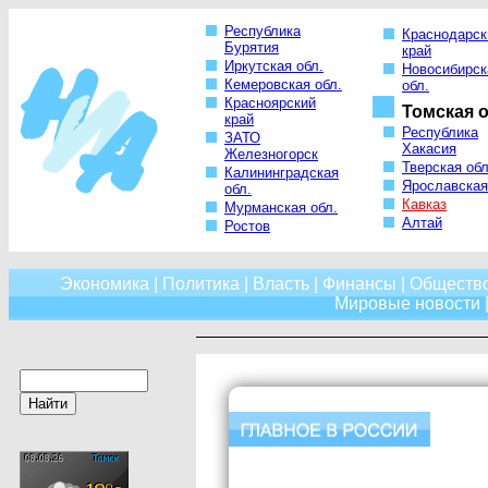
Республика
Краснодарск
Бурятия
край
Иркутская обл.
Новосибирск
Кемеровская обл.
обл.
Красноярский
Томская о
край
Республика
ЗАТО
Хакасия
Железногорск
Тверская обл
Калининградская
Ярославская
обл.
Кавказ
Мурманская обл.
Алтай
Ростов
Экономика
|
Политика
|
Власть
|
Финансы
|
Обществ
Мировые новости
|