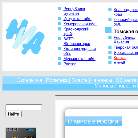
Республика
Краснодарск
Бурятия
край
Иркутская обл.
Новосибирск
Кемеровская обл.
обл.
Красноярский
Томская о
край
Республика
ЗАТО
Хакасия
Железногорск
Тверская обл
Калининградская
Ярославская
обл.
Кавказ
Мурманская обл.
Алтай
Ростов
Экономика
|
Политика
|
Власть
|
Финансы
|
Обществ
Мировые новости
|