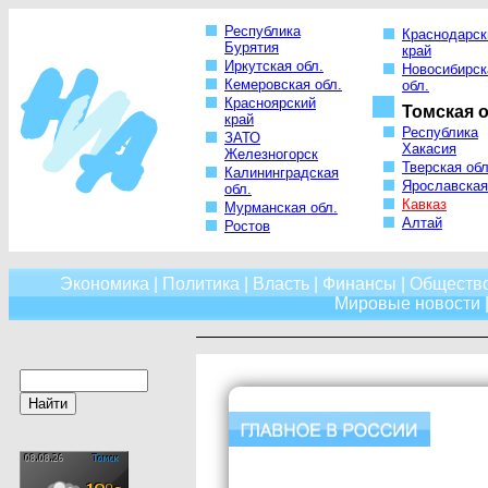
Республика
Краснодарск
Бурятия
край
Иркутская обл.
Новосибирск
Кемеровская обл.
обл.
Красноярский
Томская о
край
Республика
ЗАТО
Хакасия
Железногорск
Тверская обл
Калининградская
Ярославская
обл.
Кавказ
Мурманская обл.
Алтай
Ростов
Экономика
|
Политика
|
Власть
|
Финансы
|
Обществ
Мировые новости
|