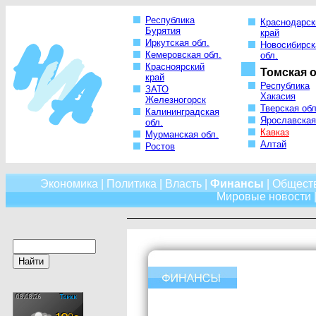
Республика
Краснодарск
Бурятия
край
Иркутская обл.
Новосибирск
Кемеровская обл.
обл.
Красноярский
Томская о
край
Республика
ЗАТО
Хакасия
Железногорск
Тверская обл
Калининградская
Ярославская
обл.
Кавказ
Мурманская обл.
Алтай
Ростов
Экономика
|
Политика
|
Власть
|
Финансы
|
Общест
Мировые новости
|