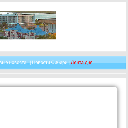
вые новости
| |
Новости Сибири
|
Лента дня