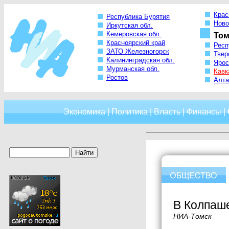
Крас
Республика Бурятия
Ново
Иркутская обл.
Кемеровская обл.
Том
Красноярский край
Респ
ЗАТО Железногорск
Твер
Калининградская обл.
Ярос
Мурманская обл.
Кавк
Ростов
Алта
Экономика
|
Политика
|
Власть
|
Финансы
|
В Колпаше
НИА-Томск