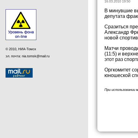
16.03.2010 19:50
В минувшие вы
депутата фрак
Сразиться пре
Александр Фре
новой спортив
Матчи проводи
© 2010, НИА-Томск
(11:5) и верх
эл. почта: nia.tomsk@mail.ru
этот раз спор
Оргкомитет со
юношеской спо
При использовании 