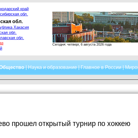
нодарский край
сибирская обл.
ская обл.
ублика Хакасия
ская обл.
лавская обл.
аз
Сегодня: четверг, 6 августа 2026 года
й
Общество
|
Наука и образование
|
Главное в России
|
Миро
во прошел открытый турнир по хоккею