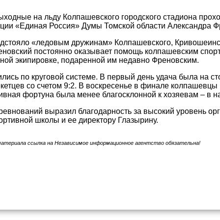
ходные на льду Колпашевского городского стадиона проход
ции «Единая Россия» Думы Томской области Александра Ф
дстояло «ледовым дружинам» Колпашевского, Кривошеинско
новский постоянно оказывает помощь колпашевским спортс
ной экипировке, подаренной им недавно Френовским.
лись по круговой системе. В первый день удача была на с
некетцев со счетом 9:2. В воскресенье в финале колпашевцы
тивная фортуна была менее благосклонной к хозяевам – в н
ревнований выразил благодарность за высокий уровень орг
ртивной школы и ее директору Глазырину.
материала ссылка на Независимое информационное агентство обязательна!