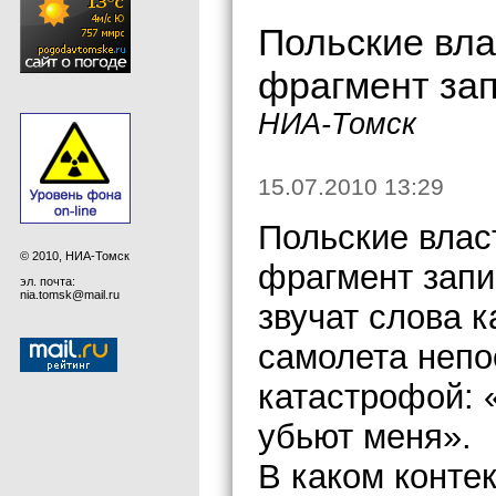
Польские вл
фрагмент зап
НИА-Томск
15.07.2010 13:29
Польские влас
© 2010, НИА-Томск
фрагмент запи
эл. почта:
nia.tomsk@mail.ru
звучат слова 
самолета непо
катастрофой: 
убьют меня».
В каком контек