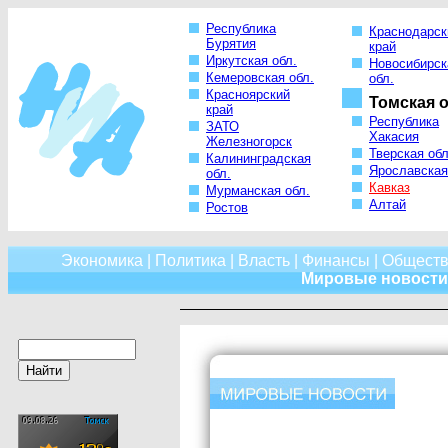
Республика
Краснодарск
Бурятия
край
Иркутская обл.
Новосибирск
Кемеровская обл.
обл.
Красноярский
Томская о
край
Республика
ЗАТО
Хакасия
Железногорск
Тверская обл
Калининградская
Ярославская
обл.
Кавказ
Мурманская обл.
Алтай
Ростов
Экономика
|
Политика
|
Власть
|
Финансы
|
Обществ
Мировые новости