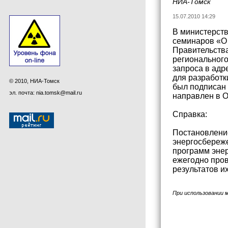
НИА-Томск
15.07.2010 14:29
В министерств
семинаров «О 
Правительства
регионального
запроса в адр
для разработ
© 2010, НИА-Томск
был подписан 
эл. почта: nia.tomsk@mail.ru
направлен в О
Справка:
Постановлени
энергосбереж
программ энер
ежегодно пров
результатов и
При использовании 