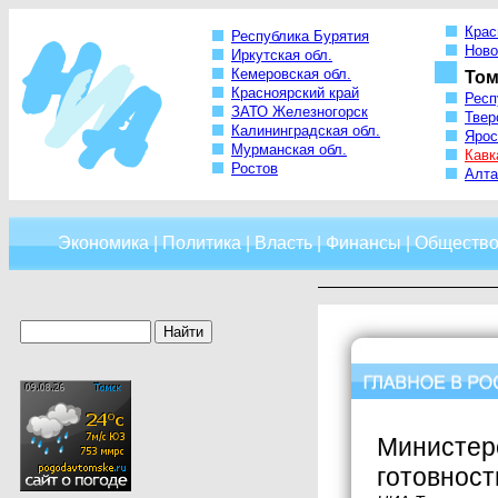
Крас
Республика Бурятия
Ново
Иркутская обл.
Кемеровская обл.
Том
Красноярский край
Респ
ЗАТО Железногорск
Твер
Калининградская обл.
Ярос
Мурманская обл.
Кавк
Ростов
Алта
Экономика
|
Политика
|
Власть
|
Финансы
|
Обществ
Министер
готовнос