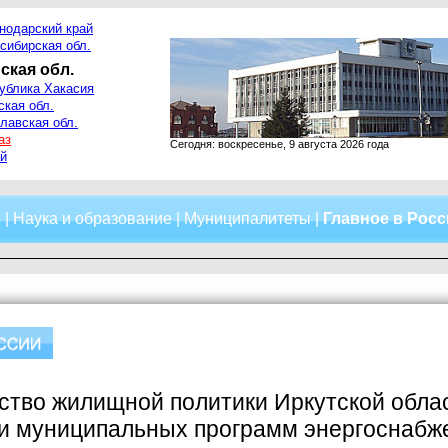
нодарский край
сибирская обл.
ская обл.
ублика Хакасия
ская обл.
лавская обл.
аз
Сегодня: воскресенье, 9 августа 2026 года
й
о
|
Наука и образование
|
Муниципалитеты
|
Главное в Рос
ство жилищной политики Иркутской обла
ти муниципальных программ энергоснабж