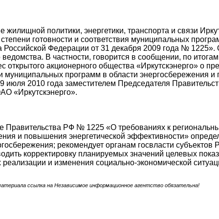
е жилищной политики, энергетики, транспорта и связи Ирк
степени готовности и соответствия муниципальных прогр
 Российской Федерации от 31 декабря 2009 года № 1225».
 ведомства. В частности, говорится в сообщении, по итог
ес открытого акционерного общества «Иркутскэнерго» о п
ки муниципальных программ в области энергосбережения и
9 июля 2010 года заместителем Председателя Правительст
АО «Иркутскэнерго».
е Правительства РФ № 1225 «О требованиях к региональн
ения и повышения энергетической эффективности» опреде
госбережения; рекомендует органам госвласти субъектов 
одить корректировку планируемых значений целевых показ
х реализации и изменения социально-экономической ситуац
материала ссылка на Независимое информационное агентство обязательна!