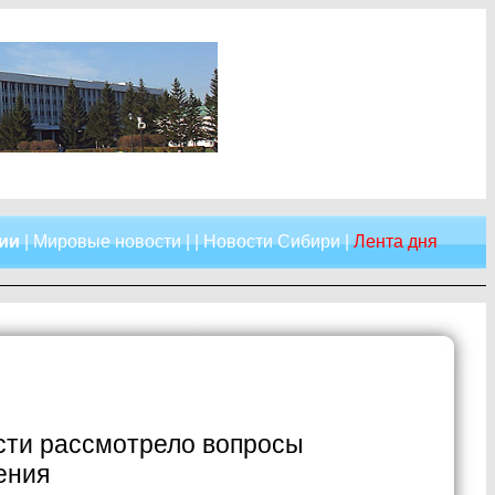
сии
|
Мировые новости
| |
Новости Сибири
|
Лента дня
сти рассмотрело вопросы
ения