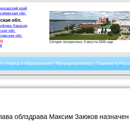
нодарский край
сибирская обл.
ская обл.
ублика Хакасия
ская обл.
лавская обл.
аз
Сегодня: воскресенье, 9 августа 2026 года
й
о
|
Наука и образование
|
Муниципалитеты
|
Главное в Росс
лава облздрава Максим Заюков назначен