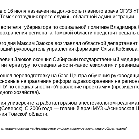
 с 16 июля назначен на должность главного врача ОГУЗ «Т
омск сотрудник пресс-службы областной администрации.
естителя губернатора по социальной политике Владимира
оохранения региона, а Томской области предстоит решать 
го дня Максим Заюков возглавлял областной департамент 
ывший руководитель управления фармации Ольга Кобякова.
евич Заюков окончил Сибирский государственный медицин
 интернатуру по специальности «анестезиология и реанима
рошел переподготовку на базе Центра обучения руководя
сновные направления реформ здравоохранения на региона
ТПУ по специальности «Управление проектами» (президент
дного хозяйства).
ния университета работал врачом анестезиологом-реаним
Северск). С 2006 года — главный врач МУЗ «Асиновская 
ия Томской области.
материала ссылка на Независимое информационное агентство обязательна!