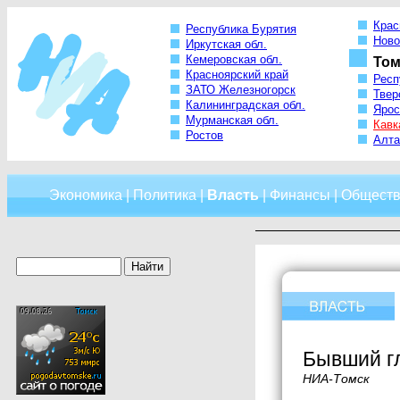
Крас
Республика Бурятия
Ново
Иркутская обл.
Кемеровская обл.
Том
Красноярский край
Респ
ЗАТО Железногорск
Твер
Калининградская обл.
Ярос
Мурманская обл.
Кавк
Ростов
Алта
Экономика
|
Политика
|
Власть
|
Финансы
|
Обществ
Бывший г
НИА-Томск