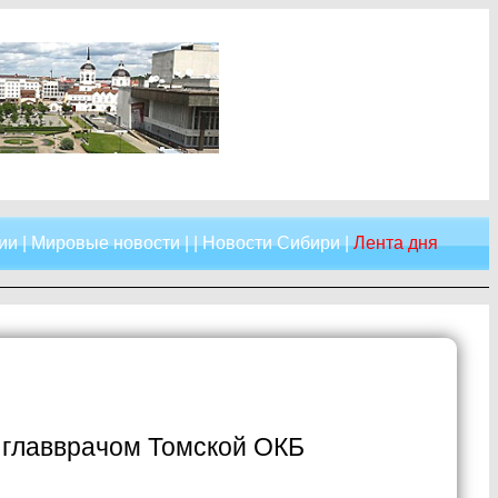
ии
|
Мировые новости
| |
Новости Сибири
|
Лента дня
 главврачом Томской ОКБ