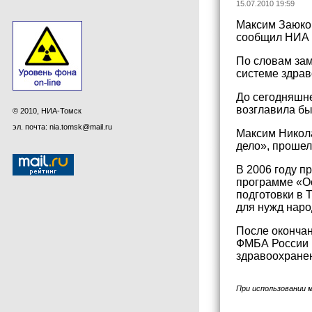
15.07.2010 19:59
Максим Заюков
сообщил НИА Т
По словам зам
системе здрав
До сегодняшне
возглавила б
© 2010, НИА-Томск
эл. почта: nia.tomsk@mail.ru
Максим Никола
дело», прошел
В 2006 году п
программе «О
подготовки в 
для нужд наро
После оконча
ФМБА России (
здравоохранен
При использовании 