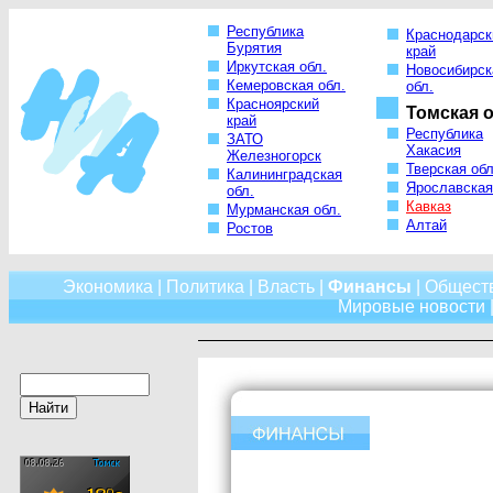
Республика
Краснодарск
Бурятия
край
Иркутская обл.
Новосибирск
Кемеровская обл.
обл.
Красноярский
Томская о
край
Республика
ЗАТО
Хакасия
Железногорск
Тверская обл
Калининградская
Ярославская
обл.
Кавказ
Мурманская обл.
Алтай
Ростов
Экономика
|
Политика
|
Власть
|
Финансы
|
Общест
Мировые новости
|