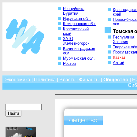
Республика
Краснодарск
Бурятия
край
Иркутская обл.
Новосибирск
Кемеровская обл.
обл.
Красноярский
Томская о
край
Республика
ЗАТО
Хакасия
Железногорск
Тверская обл
Калининградская
Ярославская
обл.
Кавказ
Мурманская обл.
Алтай
Ростов
Экономика
|
Политика
|
Власть
|
Финансы
|
Общество
|
Н
Сиб