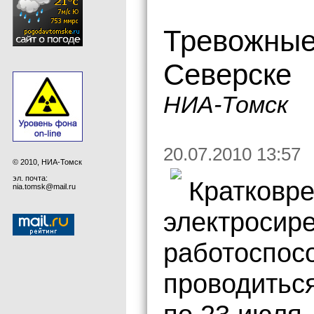
Тревожные
Северске
НИА-Томск
20.07.2010 13:57
© 2010, НИА-Томск
эл. почта:
Кратковр
nia.tomsk@mail.ru
электросире
работоспос
проводиться