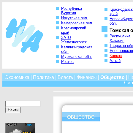
Республика
Краснодарск
Бурятия
край
Иркутская обл.
Новосибирск
Кемеровская обл.
обл.
Красноярский
Томская о
край
Республика
ЗАТО
Хакасия
Железногорск
Тверская обл
Калининградская
Ярославская
обл.
Кавказ
Мурманская обл.
Алтай
Ростов
Экономика
|
Политика
|
Власть
|
Финансы
|
Общество
|
Н
Сиб