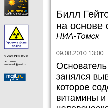
Билл Гейтс
на основе 
НИА-Томск
09.08.2010 13:00
© 2010, НИА-Томск
эл. почта:
Основатель 
nia.tomsk@mail.ru
занялся выв
которое со
витамины и