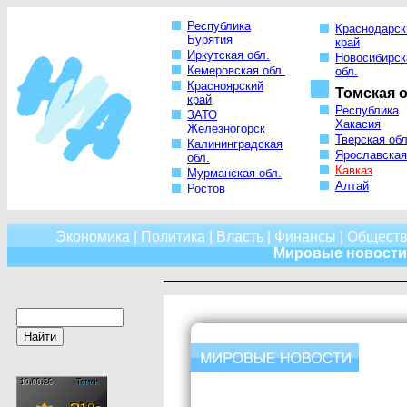
Республика
Краснодарск
Бурятия
край
Иркутская обл.
Новосибирск
Кемеровская обл.
обл.
Красноярский
Томская о
край
Республика
ЗАТО
Хакасия
Железногорск
Тверская обл
Калининградская
Ярославская
обл.
Кавказ
Мурманская обл.
Алтай
Ростов
Экономика
|
Политика
|
Власть
|
Финансы
|
Обществ
Мировые новости