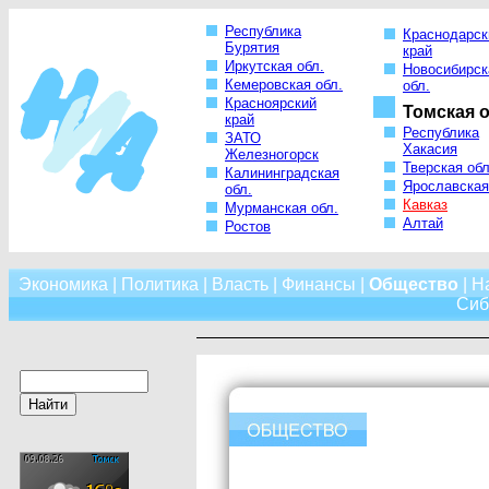
Республика
Краснодарск
Бурятия
край
Иркутская обл.
Новосибирск
Кемеровская обл.
обл.
Красноярский
Томская о
край
Республика
ЗАТО
Хакасия
Железногорск
Тверская обл
Калининградская
Ярославская
обл.
Кавказ
Мурманская обл.
Алтай
Ростов
Экономика
|
Политика
|
Власть
|
Финансы
|
Общество
|
Н
Сиб