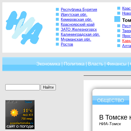
Крас
Республика Бурятия
Ново
Иркутская обл.
Кемеровская обл.
Том
Красноярский край
Респ
ЗАТО Железногорск
Твер
Калининградская обл.
Ярос
Мурманская обл.
Кавк
Ростов
Алта
Экономика
|
Политика
|
Власть
|
Финансы
|
В Томске 
НИА-Томск