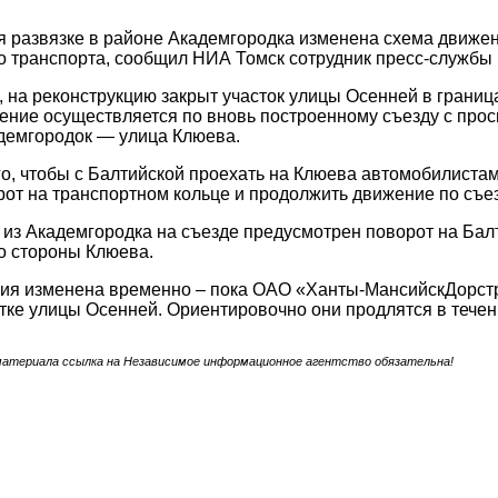
 развязке в районе Академгородка изменена схема движени
 транспорта, сообщил НИА Томск сотрудник пресс-службы 
, на реконструкцию закрыт участок улицы Осенней в грани
ение осуществляется по вновь построенному съезду с про
демгородок — улица Клюева.
го, чтобы с Балтийской проехать на Клюева автомобилиста
рот на транспортном кольце и продолжить движение по съез
из Академгородка на съезде предусмотрен поворот на Балти
о стороны Клюева.
ия изменена временно – пока ОАО «Ханты-МансийскДорстр
тке улицы Осенней. Ориентировочно они продлятся в течен
материала ссылка на Независимое информационное агентство обязательна!