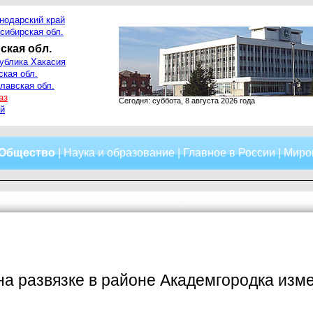
нодарский край
сибирская обл.
ская обл.
ублика Хакасия
ская обл.
лавская обл.
аз
Сегодня: суббота, 8 августа 2026 года
й
Общество
|
Наука и образование
|
Главное в России
|
Миро
на развязке в районе Академгородка изм