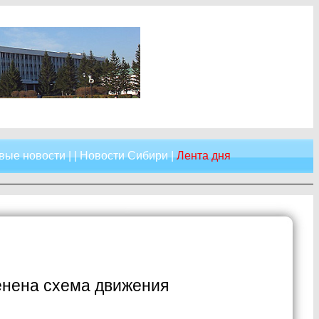
вые новости
| |
Новости Сибири
|
Лента дня
енена схема движения