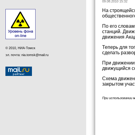
09.08.2010 15:32
На строящейся
общественного
По его словам
станций. Движ
движения Ака
Теперь для то
© 2010, НИА-Томск
сделать разво
эл. почта: nia.tomsk@mail.ru
При движении 
движущийся с
Схема движен
закрытом учас
При использовании 