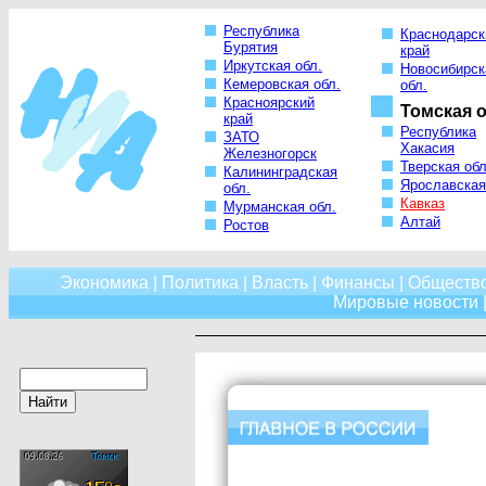
Республика
Краснодарск
Бурятия
край
Иркутская обл.
Новосибирск
Кемеровская обл.
обл.
Красноярский
Томская о
край
Республика
ЗАТО
Хакасия
Железногорск
Тверская обл
Калининградская
Ярославская
обл.
Кавказ
Мурманская обл.
Алтай
Ростов
Экономика
|
Политика
|
Власть
|
Финансы
|
Обществ
Мировые новости
|