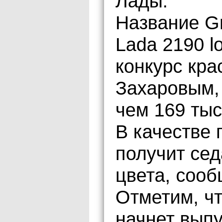
Лады.
Название G
Lada 2190 l
конкурс кр
Захаровым,
чем 169 тыс
В качестве 
получит сед
цвета, сооб
Отметим, чт
начнет выпу