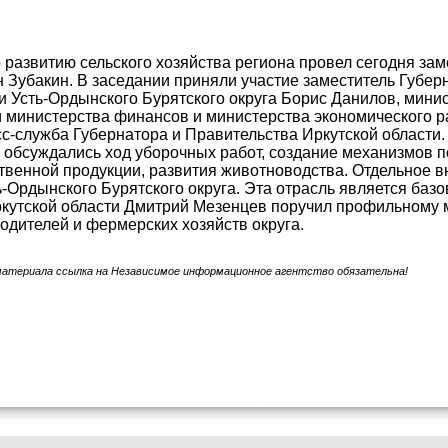
развитию сельского хозяйства региона провел сегодня за
 Зубакин. В заседании приняли участие заместитель Губер
 Усть-Ордынского Бурятского округа Борис Данилов, мини
 министерства финансов и министерства экономического ра
с-служба Губернатора и Правительства Иркутской области.
обсуждались ход уборочных работ, создание механизмов п
твенной продукции, развития животноводства. Отдельное 
ь-Ордынского Бурятского округа. Эта отрасль является баз
ркутской области Дмитрий Мезенцев поручил профильному 
одителей и фермерских хозяйств округа.
материала ссылка на Независимое информационное агентство обязательна!