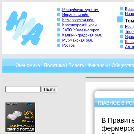
Крас
Республика Бурятия
Ново
Иркутская обл.
Кемеровская обл.
Том
Красноярский край
Респ
ЗАТО Железногорск
Твер
Калининградская обл.
Ярос
Мурманская обл.
Кавк
Ростов
Алта
Экономика
|
Политика
|
Власть
|
Финансы
|
Обществ
В Правите
фермерски