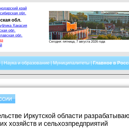
нодарский край
сибирская обл.
ская обл.
ублика Хакасия
ская обл.
лавская обл.
аз
Сегодня: пятница, 7 августа 2026 года
й
о
|
Наука и образование
|
Муниципалитеты
|
Главное в Рос
льстве Иркутской области разрабатываю
х хозяйств и сельхозпредприятий