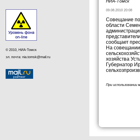
НИА-Томск
09.08.2010 20:08
Совещание по 
области Семен
администрации
представители
сообщает прес
На совещании 
© 2010, НИА-Томск
сельскохозяйс
эл. почта: nia.tomsk@mail.ru
хозяйства Уст
Губернатор И
сельхозпроизв
При использовании 