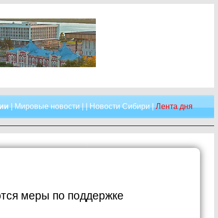
сии
|
Мировые новости
| |
Новости Сибири
|
Лента дня
тся меры по поддержке