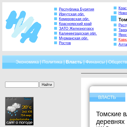
Крас
Республика Бурятия
Ново
Иркутская обл.
Кемеровская обл.
Том
Красноярский край
Респ
ЗАТО Железногорск
Твер
Калининградская обл.
Ярос
Мурманская обл.
Кавк
Ростов
Алта
Экономика
|
Политика
|
Власть
|
Финансы
|
Обществ
Томские в
деревнях