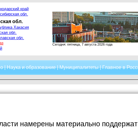
нодарский край
сибирская обл.
ская обл.
ублика Хакасия
ская обл.
лавская обл.
аз
Сегодня: пятница, 7 августа 2026 года
й
о
|
Наука и образование
|
Муниципалитеты
|
Главное в Росс
ласти намерены материально поддержать