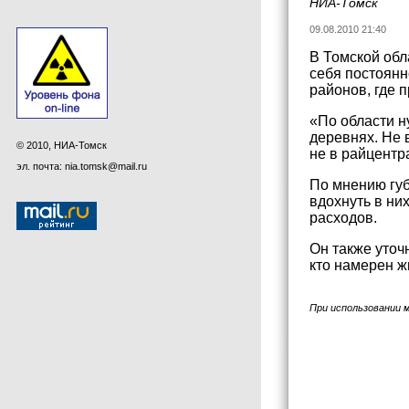
НИА-Томск
09.08.2010 21:40
В Томской обл
себя постоянн
районов, где 
«По области н
деревнях. Не в
© 2010, НИА-Томск
не в райцентр
эл. почта: nia.tomsk@mail.ru
По мнению губ
вдохнуть в ни
расходов.
Он также уточ
кто намерен ж
При использовании 