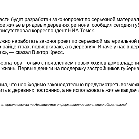
асти будет разработан законопроект по серьезной матери
ое жилье в рядовых деревнях региона, сообщил сегодня гу
присутствовал корреспондент НИА Томск.
ужно наработать законопроект по серьезной материальной 
 райцентрах, подчеркиваю, а в деревнях. Иначе у нас в дере
ах», — сказал Виктор Кресс.
ернатора, только с появлением новых хозяев домовладени
х жизнь. Первые деньги на поддержку застройщиков губер
нил, что необходимо законодательно предусмотреть возмо
ить в деревнях постоянно, а не использовать жилье как дач
материала ссылка на Независимое информационное агентство обязательна!