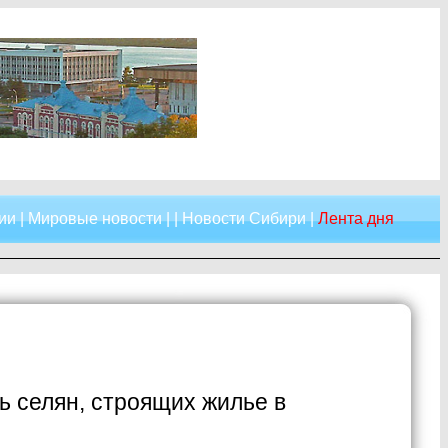
ии
|
Мировые новости
| |
Новости Сибири
|
Лента дня
 селян, строящих жилье в