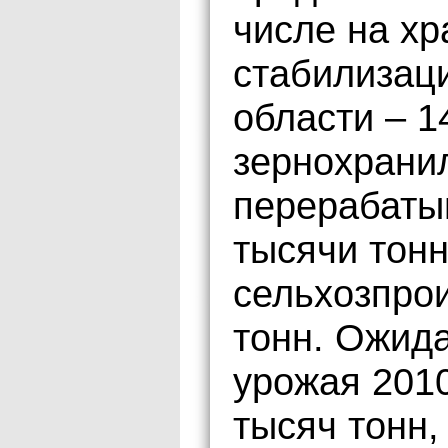
числе на хр
стабилизац
области – 1
зернохрани
перерабаты
тысячи тонн
сельхозпрои
тонн. Ожид
урожая 2010
тысяч тонн,