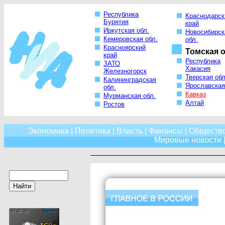
Республика
Краснодарск
Бурятия
край
Иркутская обл.
Новосибирск
Кемеровская обл.
обл.
Красноярский
Томская о
край
Республика
ЗАТО
Хакасия
Железногорск
Тверская обл
Калининградская
Ярославская
обл.
Кавказ
Мурманская обл.
Алтай
Ростов
Экономика
|
Политика
|
Власть
|
Финансы
|
Обществ
Мировые новости
|