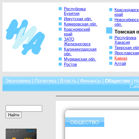
Республика
Краснодарск
Бурятия
край
Иркутская обл.
Новосибирск
Кемеровская обл.
обл.
Красноярский
Томская о
край
Республика
ЗАТО
Хакасия
Железногорск
Тверская обл
Калининградская
Ярославская
обл.
Кавказ
Мурманская обл.
Алтай
Ростов
Экономика
|
Политика
|
Власть
|
Финансы
|
Общество
|
Н
Сиб