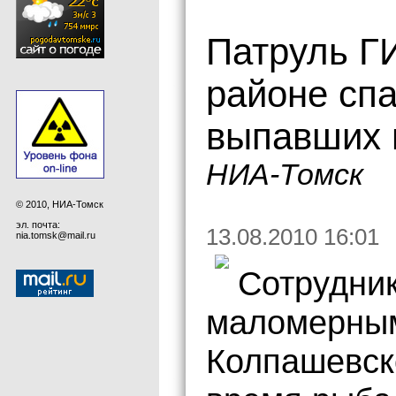
Патруль Г
районе спа
выпавших 
НИА-Томск
© 2010, НИА-Томск
эл. почта:
13.08.2010 16:01
nia.tomsk@mail.ru
Сотрудник
маломерным
Колпашевско