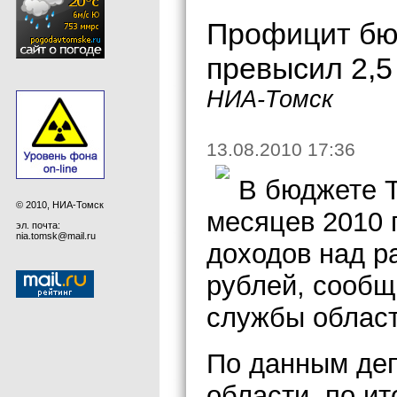
Профицит бю
превысил 2,5
НИА-Томск
13.08.2010 17:36
В бюджете Т
© 2010, НИА-Томск
месяцев 2010 
эл. почта:
nia.tomsk@mail.ru
доходов над р
рублей, сообщ
службы област
По данным де
области, по ит