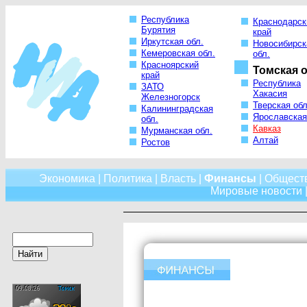
Республика
Краснодарск
Бурятия
край
Иркутская обл.
Новосибирск
Кемеровская обл.
обл.
Красноярский
Томская о
край
Республика
ЗАТО
Хакасия
Железногорск
Тверская обл
Калининградская
Ярославская
обл.
Кавказ
Мурманская обл.
Алтай
Ростов
Экономика
|
Политика
|
Власть
|
Финансы
|
Общест
Мировые новости
|