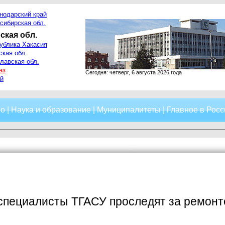
нодарский край
сибирская обл.
ская обл.
ублика Хакасия
ская обл.
лавская обл.
аз
Сегодня: четверг, 6 августа 2026 года
й
о
|
Наука и образование
|
Муниципалитеты
|
Главное в Росс
специалисты ТГАСУ проследят за ремонт