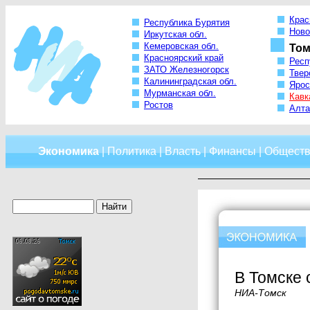
Крас
Республика Бурятия
Ново
Иркутская обл.
Кемеровская обл.
Том
Красноярский край
Респ
ЗАТО Железногорск
Твер
Калининградская обл.
Ярос
Мурманская обл.
Кавк
Ростов
Алта
Экономика
|
Политика
|
Власть
|
Финансы
|
Обществ
В Томске 
НИА-Томск