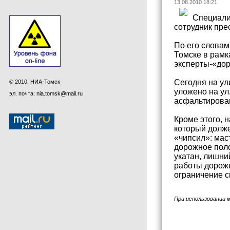
13.08.2010 18:21
Специали
сотрудник пре
По его словам
Томске в рамк
эксперты-«до
Сегодня на ул
© 2010, НИА-Томск
уложено на ул
эл. почта: nia.tomsk@mail.ru
асфальтирован
Кроме этого, 
который долже
«чипсил»: мас
дорожное поло
укатан, лишни
работы дорожн
ограничение с
При использовании 