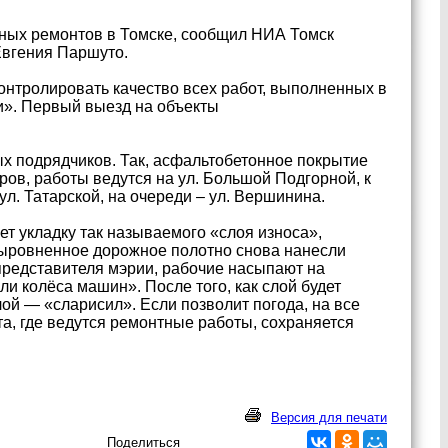
жных ремонтов в Томске, сообщил НИА Томск
Евгения Паршуто.
онтролировать качество всех работ, выполненных в
и». Первый выезд на объекты
х подрядчиков. Так, асфальтобетонное покрытие
ров, работы ведутся на ул. Большой Подгорной, к
л. Татарской, на очереди – ул. Вершинина.
т укладку так называемого «слоя износа»,
выровненное дорожное полотно снова нанесли
представителя мэрии, рабочие насыпают на
и колёса машин». После того, как слой будет
ой — «сларисил». Если позволит погода, на все
та, где ведутся ремонтные работы, сохраняется
Версия для печати
Поделиться