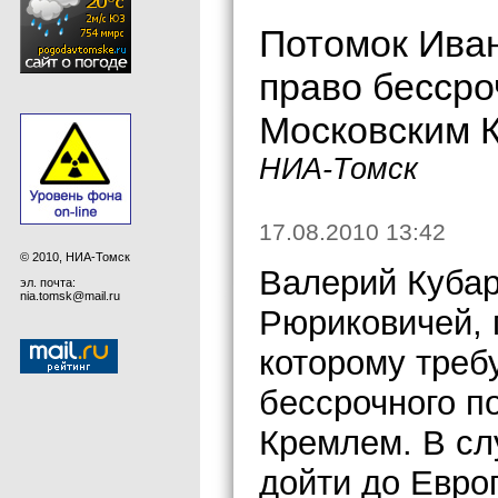
Потомок Иван
право бессро
Московским 
НИА-Томск
17.08.2010 13:42
© 2010, НИА-Томск
Валерий Кубар
эл. почта:
nia.tomsk@mail.ru
Рюриковичей, п
которому треб
бессрочного п
Кремлем. В сл
дойти до Евро