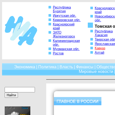
Республика
Краснодарск
Бурятия
край
Иркутская обл.
Новосибирск
Кемеровская обл.
обл.
Красноярский
Томская о
край
Республика
ЗАТО
Хакасия
Железногорск
Тверская обл
Калининградская
Ярославская
обл.
Кавказ
Мурманская обл.
Алтай
Ростов
Экономика
|
Политика
|
Власть
|
Финансы
|
Обществ
Мировые новости
|