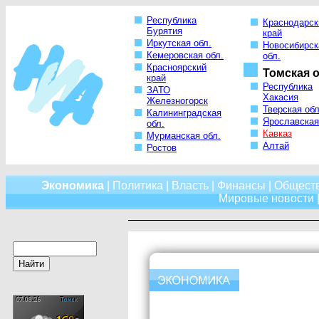
Республика
Краснодарск
Бурятия
край
Иркутская обл.
Новосибирск
Кемеровская обл.
обл.
Красноярский
Томская о
край
Республика
ЗАТО
Хакасия
Железногорск
Тверская обл
Калининградская
Ярославская
обл.
Кавказ
Мурманская обл.
Алтай
Ростов
Экономика
|
Политика
|
Власть
|
Финансы
|
Общест
Мировые новости
|