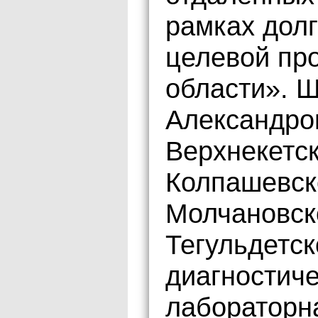
рамках дол
целевой пр
области». 
Александров
Верхнекетск
Колпашевск
Молчановско
Тегульдетск
диагностиче
лабораторна