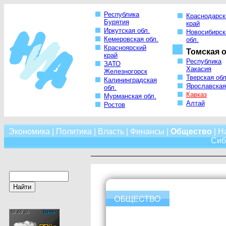
Республика
Краснодарск
Бурятия
край
Иркутская обл.
Новосибирск
Кемеровская обл.
обл.
Красноярский
Томская о
край
Республика
ЗАТО
Хакасия
Железногорск
Тверская обл
Калининградская
Ярославская
обл.
Кавказ
Мурманская обл.
Алтай
Ростов
Экономика
|
Политика
|
Власть
|
Финансы
|
Общество
|
Н
Сиб