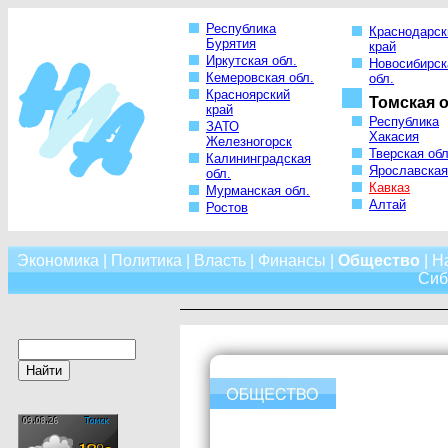
Республика
Краснодарск
Бурятия
край
Иркутская обл.
Новосибирск
Кемеровская обл.
обл.
Красноярский
Томская о
край
Республика
ЗАТО
Хакасия
Железногорск
Тверская обл
Калининградская
Ярославская
обл.
Кавказ
Мурманская обл.
Алтай
Ростов
Экономика
|
Политика
|
Власть
|
Финансы
|
Общество
|
Н
Сиб