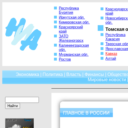
Республика
Краснодарск
Бурятия
край
Иркутская обл.
Новосибирск
Кемеровская обл.
обл.
Красноярский
Томская о
край
Республика
ЗАТО
Хакасия
Железногорск
Тверская обл
Калининградская
Ярославская
обл.
Кавказ
Мурманская обл.
Алтай
Ростов
Экономика
|
Политика
|
Власть
|
Финансы
|
Обществ
Мировые новости
|