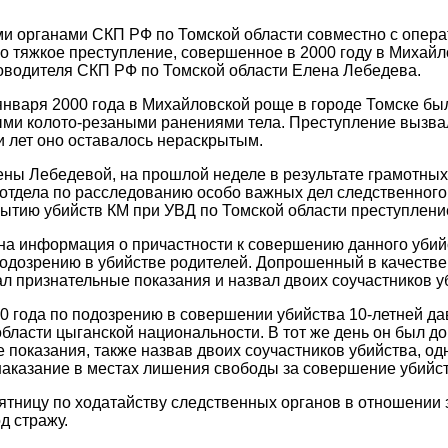
и органами СКП РФ по Томской области совместно с опер
о тяжкое преступление, совершенное в 2000 году в Михай
оводителя СКП РФ по Томской области Елена Лебедева.
 января 2000 года в Михайловской роще в городе Томске бы
ми колото-резаными ранениями тела. Преступление вызва
и лет оно оставалось нераскрытым.
ены Лебедевой, на прошлой неделе в результате грамотны
отдела по расследованию особо важных дел следственного
рытию убийств КМ при УВД по Томской области преступлени
а информация о причастности к совершению данного убийст
подозрению в убийстве родителей. Допрошенный в качеств
ал признательные показания и назвал двоих соучастников 
10 года по подозрению в совершении убийства 10-летней д
бласти цыганской национальности. В тот же день он был д
 показания, также назвав двоих соучастников убийства, одн
казание в местах лишения свободы за совершение убийст
тницу по ходатайству следственных органов в отношении 
д стражу.