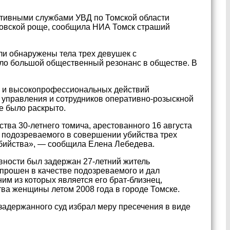
ативными службами УВД по Томской области
ловской роще, сообщила НИА Томск страший
ли обнаружены тела трех девушек с
ло большой общественный резонанс в обществе. В
х и высокопрофессиональных действий
 управления и сотрудников оперативно-розыскной
е было раскрыто.
ва 30-летнего томича, арестованного 16 августа
е подозреваемого в совершении убийства трех
убийства», — сообщила Елена Лебедева.
авности был задержан 27-летний житель
опрошен в качестве подозреваемого и дал
им из которых является его брат-близнец,
ва женщины летом 2008 года в городе Томске.
задержанного суд избрал меру пресечения в виде