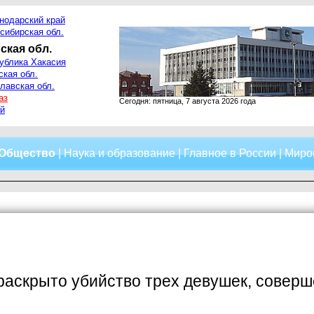
нодарский край
сибирская обл.
ская обл.
ублика Хакасия
ская обл.
лавская обл.
аз
Сегодня: пятница, 7 августа 2026 года
й
Общество
|
Наука и образование
|
Главное в России
|
Миро
раскрыто убийство трех девушек, соверш