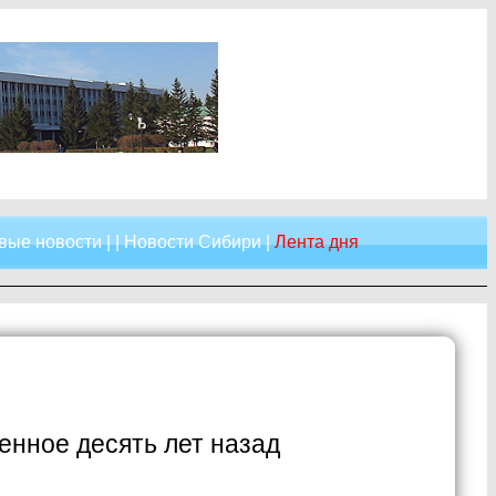
вые новости
| |
Новости Сибири
|
Лента дня
енное десять лет назад