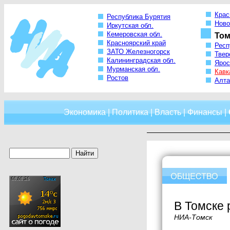
Крас
Республика Бурятия
Ново
Иркутская обл.
Кемеровская обл.
Том
Красноярский край
Респ
ЗАТО Железногорск
Твер
Калининградская обл.
Ярос
Мурманская обл.
Кавк
Ростов
Алта
Экономика
|
Политика
|
Власть
|
Финансы
|
В Томске 
НИА-Томск