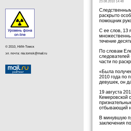
23.08.2010 14:48
Следственным
раскрыто особ
помощник рук
С ее слов, 13
множественны
течение десят
© 2010, НИА-Томск
По словам Ел
эл. почта: nia.tomsk@mail.ru
следователей 
части по раск
«Была получен
2010 года по 
девушек, он д
19 августа 20
Кемеровской о
признательные
отбывающий на
В минувшую пя
заключения по