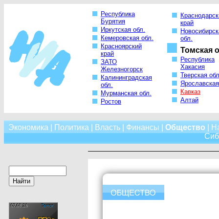
Республика
Краснодарск
Бурятия
край
Иркутская обл.
Новосибирск
Кемеровская обл.
обл.
Красноярский
Томская о
край
Республика
ЗАТО
Хакасия
Железногорск
Тверская обл
Калининградская
Ярославская
обл.
Кавказ
Мурманская обл.
Алтай
Ростов
Экономика
|
Политика
|
Власть
|
Финансы
|
Общество
|
Н
Сиб