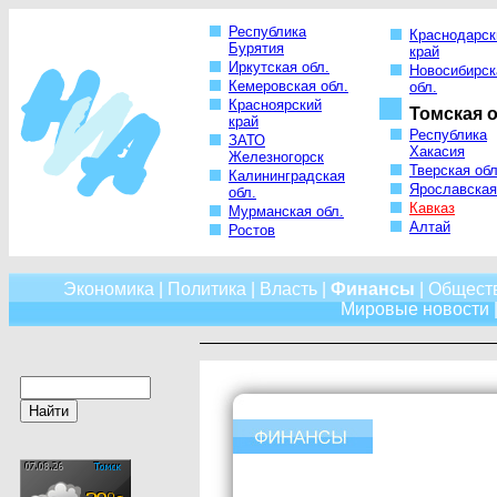
Республика
Краснодарск
Бурятия
край
Иркутская обл.
Новосибирск
Кемеровская обл.
обл.
Красноярский
Томская о
край
Республика
ЗАТО
Хакасия
Железногорск
Тверская обл
Калининградская
Ярославская
обл.
Кавказ
Мурманская обл.
Алтай
Ростов
Экономика
|
Политика
|
Власть
|
Финансы
|
Общест
Мировые новости
|