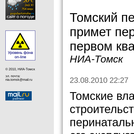
Томский п
примет пе
первом ква
НИА-Томск
© 2010, НИА-Томск
эл. почта:
23.08.2010 22:27
nia.tomsk@mail.ru
Томские вл
строительст
перинатальн