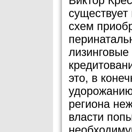
Виктор Крес
существует
схем приоб
перинатальн
лизинговые
кредитован
это, в коне
удорожанию
региона не
власти поп
необходиму