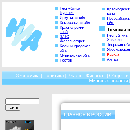
Республика
Краснодарск
Бурятия
край
Иркутская обл.
Новосибирск
Кемеровская обл.
обл.
Красноярский
Томская о
край
Республика
ЗАТО
Хакасия
Железногорск
Тверская обл
Калининградская
Ярославская
обл.
Кавказ
Мурманская обл.
Алтай
Ростов
Экономика
|
Политика
|
Власть
|
Финансы
|
Обществ
Мировые новости
|