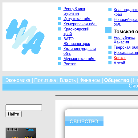
Республика
Краснодарск
Бурятия
край
Иркутская обл.
Новосибирск
Кемеровская обл.
обл.
Красноярский
Томская о
край
Республика
ЗАТО
Хакасия
Железногорск
Тверская обл
Калининградская
Ярославская
обл.
Кавказ
Мурманская обл.
Алтай
Ростов
Экономика
|
Политика
|
Власть
|
Финансы
|
Общество
|
Н
Сиб