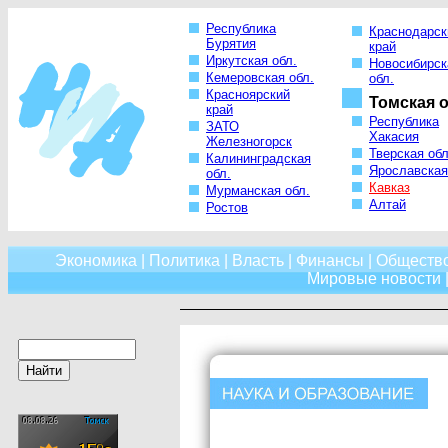
Республика
Краснодарск
Бурятия
край
Иркутская обл.
Новосибирск
Кемеровская обл.
обл.
Красноярский
Томская о
край
Республика
ЗАТО
Хакасия
Железногорск
Тверская обл
Калининградская
Ярославская
обл.
Кавказ
Мурманская обл.
Алтай
Ростов
Экономика
|
Политика
|
Власть
|
Финансы
|
Обществ
Мировые новости
|