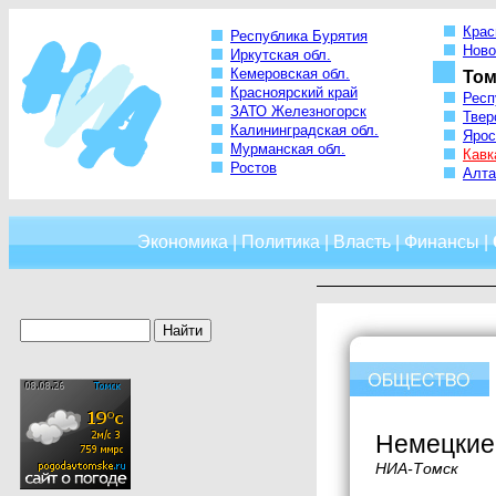
Крас
Республика Бурятия
Ново
Иркутская обл.
Кемеровская обл.
Том
Красноярский край
Респ
ЗАТО Железногорск
Твер
Калининградская обл.
Ярос
Мурманская обл.
Кавк
Ростов
Алта
Экономика
|
Политика
|
Власть
|
Финансы
|
Немецкие 
НИА-Томск