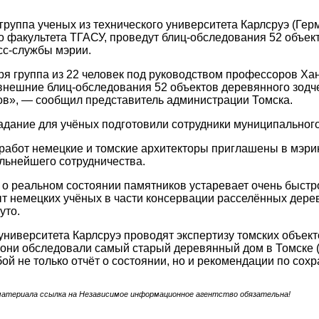
группа ученых из технического университета Карлсруэ (Гер
о факультета ТГАСУ, проведут блиц-обследования 52 объек
сс-службы мэрии.
ря группа из 22 человек под руководством профессоров Х
внешние блиц-обследования 52 объектов деревянного зодче
ов», — сообщил представитель администрации Томска.
адание для учёных подготовили сотрудники муниципальног
работ немецкие и томские архитекторы приглашены в мэри
льнейшего сотрудничества.
 реальном состоянии памятников устаревает очень быстро,
т немецких учёных в части консервации расселённых дере
уто.
ниверситета Карлсруэ проводят экспертизу томских объекто
они обследовали самый старый деревянный дом в Томске (ул.
бой не только отчёт о состоянии, но и рекомендации по сохр
материала ссылка на Независимое информационное агентство обязательна!