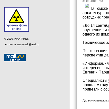
31.08.2010 13:58
В Томске 
архитектурног
сотрудник пре
«До 14 сентяб
внутренние и 
одного из дом
© 2010, НИА-Томск
Техническое з
эл. почта: nia.tomsk@mail.ru
По окончании 
перспектив да
«Информация о
интересен опы
Евгений Парш
Специалисты у
прошлом году 
привезли с со
При использовании 