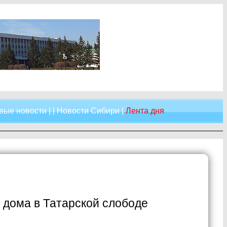
вые новости
| |
Новости Сибири
|
Лента дня
 дома в Татарской слободе