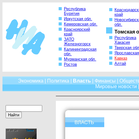
Республика
Краснодарск
Бурятия
край
Иркутская обл.
Новосибирск
Кемеровская обл.
обл.
Красноярский
Томская о
край
Республика
ЗАТО
Хакасия
Железногорск
Тверская обл
Калининградская
Ярославская
обл.
Кавказ
Мурманская обл.
Алтай
Ростов
Экономика
|
Политика
|
Власть
|
Финансы
|
Общест
Мировые новости
|