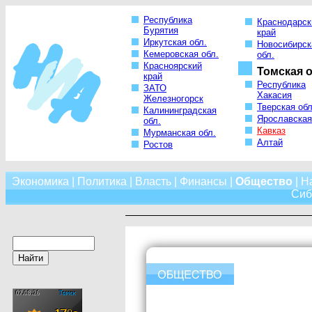
Республика
Краснодарск
Бурятия
край
Иркутская обл.
Новосибирск
Кемеровская обл.
обл.
Красноярский
Томская о
край
Республика
ЗАТО
Хакасия
Железногорск
Тверская обл
Калининградская
Ярославская
обл.
Кавказ
Мурманская обл.
Алтай
Ростов
Экономика
|
Политика
|
Власть
|
Финансы
|
Общество
|
Н
Сиб