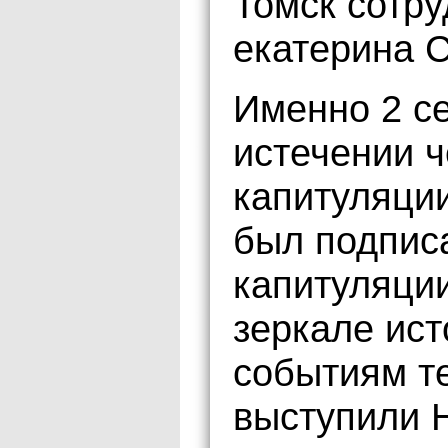
Томск сотр
екатерина 
Именно 2 се
истечении 
капитуляци
был подписа
капитуляци
зеркале ис
событиям те
выступили 