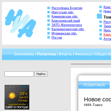
Крас
Республика Бурятия
Ново
Иркутская обл.
Кемеровская обл.
Том
Красноярский край
Респ
ЗАТО Железногорск
Твер
Калининградская обл.
Ярос
Мурманская обл.
Кавк
Ростов
Алта
Экономика
|
Политика
|
Власть
|
Финансы
|
Обществ
Новое соо
НИА-Томск