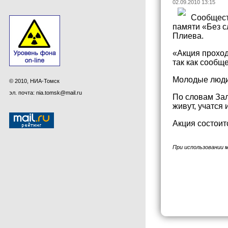
02.09.2010 13:15
Сообществ
памяти «Без 
Плиева.
«Акция проход
так как сообщ
Молодые люди 
© 2010, НИА-Томск
эл. почта: nia.tomsk@mail.ru
По словам Зал
живут, учатся
Акция состоит
При использовании 