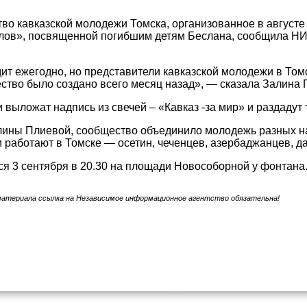
о кавказской молодежи Томска, организованное в августе 
слов», посвященной погибшим детям Беслана, сообщила НИ
ит ежегодно, но представители кавказской молодежи в Том
ество было создано всего месяц назад», — сказала Залина 
выложат надпись из свечей – «Кавказ -за мир» и раздадут 
ины Плиевой, сообщество объединило молодежь разных на
 и работают в Томске — осетин, чеченцев, азербаджанцев, д
ся 3 сентября в 20.30 на площади Новособорной у фонтана
материала ссылка на Независимое информационное агентство обязательна!