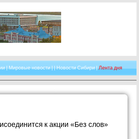
ии
|
Мировые новости
| |
Новости Сибири
|
Лента дня
исоединится к акции «Без слов»