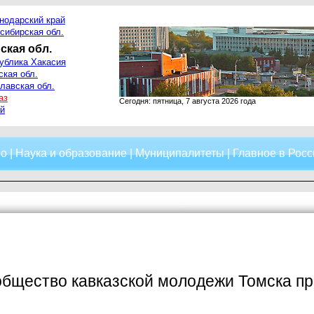
нодарский край
сибирская обл.
ская обл.
ублика Хакасия
ская обл.
лавская обл.
аз
Сегодня: пятница, 7 августа 2026 года
й
о
|
Наука и образование
|
Муниципалитеты
|
Главное в Росс
бщество кавказской молодежи Томска пр