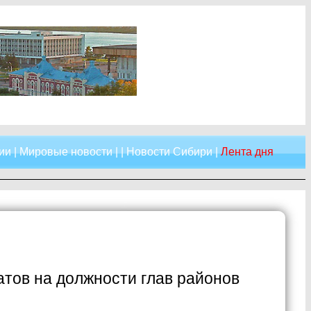
ии
|
Мировые новости
| |
Новости Сибири
|
Лента дня
атов на должности глав районов