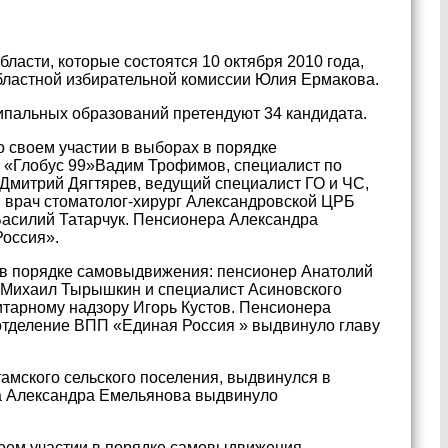
ласти, которые состоятся 10 октября 2010 года,
областной избирательной комиссии Юлия Ермакова.
ипальных образований претендуют 34 кандидата.
 своем участии в выборах в порядке
 «Глобус 99»Вадим Трофимов, специалист по
Дмитрий Дягтярев, ведущий специалист ГО и ЧС,
 врач стоматолог-хирург Александровской ЦРБ
Василий Татарчук. Пенсионера Александра
оссия».
 в порядке самовыдвижения: пенсионер Анатолий
» Михаил Тырышкин и специалист Асиновского
тарному надзору Игорь Кустов. Пенсионера
тделение ВПП «Единая Россия » выдвинуло главу
амского сельского поселения, выдвинулся в
а Александра Емельянова выдвинуло
воем участии в порядке самовыдвижения —