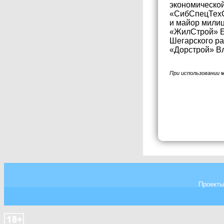
экономическо
«СибСпецТехС
и майор мили
«ЖилСтрой» Е
Шегарского р
«Дорстрой» В
При использовании 
Проекты