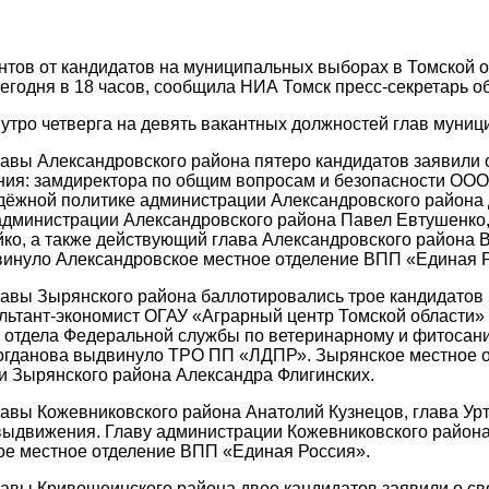
тов от кандидатов на муниципальных выборах в Томской об
егодня в 18 часов, сообщила НИА Томск пресс-секретарь 
утро четверга на девять вакантных должностей глав муниц
авы Александровского района пятеро кандидатов заявили о
ия: замдиректора по общим вопросам и безопасности ООО
дёжной политике администрации Александровского района 
администрации Александровского района Павел Евтушенко,
ко, а также действующий глава Александровского района 
инуло Александровское местное отделение ВПП «Единая Р
авы Зырянского района баллотировались трое кандидатов
льтант-экономист ОГАУ «Аграрный центр Томской области
отдела Федеральной службы по ветеринарному и фитосани
огданова выдвинуло ТРО ПП «ЛДПР». Зырянское местное о
 Зырянского района Александра Флигинских.
авы Кожевниковского района Анатолий Кузнецов, глава Урт
выдвижения. Главу администрации Кожевниковского район
ое местное отделение ВПП «Единая Россия».
авы Кривошеинского района двое кандидатов заявили о с