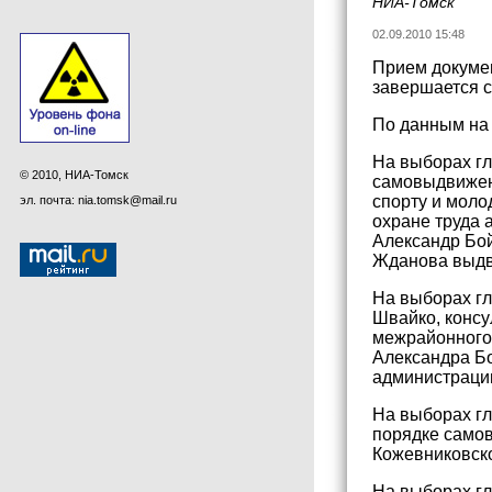
НИА-Томск
02.09.2010 15:48
Прием докумен
завершается с
По данным на 
На выборах гл
© 2010, НИА-Томск
самовыдвижен
спорту и моло
эл. почта: nia.tomsk@mail.ru
охране труда 
Александр Бой
Жданова выдв
На выборах гл
Швайко, консу
межрайонного 
Александра Б
администрации
На выборах гл
порядке само
Кожевниковск
На выборах гл