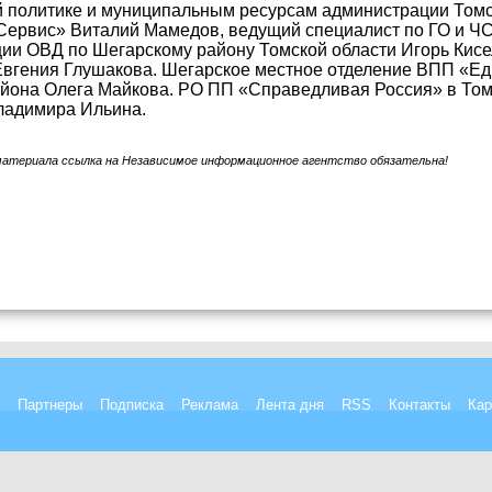
й политике и муниципальным ресурсам администрации Томс
ервис» Виталий Мамедов, ведущий специалист по ГО и ЧС
ции ОВД по Шегарскому району Томской области Игорь Ки
вгения Глушакова. Шегарское местное отделение ВПП «Ед
айона Олега Майкова. РО ПП «Справедливая Россия» в Том
ладимира Ильина.
материала ссылка на Независимое информационное агентство обязательна!
Партнеры
Подписка
Реклама
Лента дня
RSS
Контакты
Кар