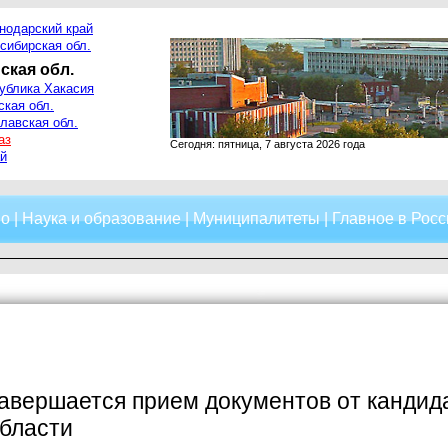
нодарский край
сибирская обл.
ская обл.
ублика Хакасия
ская обл.
лавская обл.
аз
Сегодня: пятница, 7 августа 2026 года
й
о
|
Наука и образование
|
Муниципалитеты
|
Главное в Росс
авершается прием документов от кандид
области