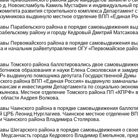
р д. Новоисламбуль Камиль Мустафин и индивидуальный пр
комитета развития строительного комплекса Департамент с
азумникова выдвинуло местное отделение ВПП «Единая Рос
лавы Парабельского района в порядке самовыдвижения выд
рабельскому району и городу Кедровый Дмитрий Матсакова
лавы Первомайского района в порядке самовыдвижения вы
ва и начальник райветуправления ОГУ «Первомайское райо
лавы Томского района баллотировались двое самовыдвижен
отников образования и науки Елена Соколовская и замди
» выдвинуло помощника депутата Государственной Думы Т
мского района ВПП «Единая Россия» выдвинуло замначальн
нансам и инвестициям Департамента по социально-экономи
кьянова. Местное отделение Томского района ПП «КПРФ» 
 области Андрея Волкова.
авы Чаинского района в порядке самовыдвижения баллоти
й ЦРБ Леонид Нурглагиев. Чаинское местное отделение В
и Чаинского района Владимира Столярова.
авы Шегарского района в порядке самовыдвижения о своем
 Медсанчасть города Кедрового Владимир Емельянов, пред