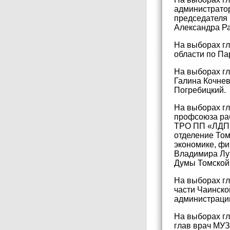
администрато
председателя 
Александра Р
На выборах г
области по Па
На выборах г
Галина Кочне
Погребицкий.
На выборах г
профсоюза раб
ТРО ПП «ЛДПР
отделение То
экономике, фи
Владимира Лу
Думы Томской
На выборах гл
части Чаинско
администраци
На выборах гл
глав врач МУЗ