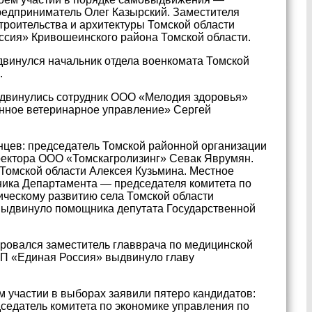
едприниматель Олег Казырский. Заместителя
троительства и архитектуры Томской области
сия» Кривошеинского района Томской области.
винулся начальник отдела военкомата Томской
.
двинулись сотрудник ООО «Мелодия здоровья»
нное ветеринарное управление» Сергей
цев: председатель Томской районной организации
ректора ООО «Томскагролизинг» Севак Яврумян.
омской области Алексея Кузьмина. Местное
ика Департамента — председателя комитета по
ческому развитию села Томской области
выдвинуло помощника депутата Государственной
ровался заместитель главврача по медицинской
ПП «Единая Россия» выдвинуло главу
 участии в выборах заявили пятеро кандидатов:
седатель комитета по экономике управления по