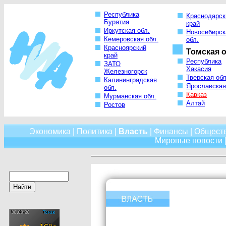
Республика
Краснодарск
Бурятия
край
Иркутская обл.
Новосибирск
Кемеровская обл.
обл.
Красноярский
Томская о
край
Республика
ЗАТО
Хакасия
Железногорск
Тверская обл
Калининградская
Ярославская
обл.
Кавказ
Мурманская обл.
Алтай
Ростов
Экономика
|
Политика
|
Власть
|
Финансы
|
Общест
Мировые новости
|