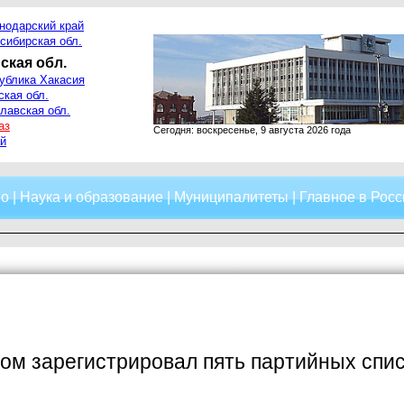
нодарский край
сибирская обл.
ская обл.
ублика Хакасия
ская обл.
лавская обл.
аз
Сегодня: воскресенье, 9 августа 2026 года
й
о
|
Наука и образование
|
Муниципалитеты
|
Главное в Росс
ом зарегистрировал пять партийных спис