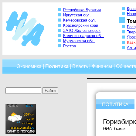
Крас
Республика Бурятия
Ново
Иркутская обл.
Кемеровская обл.
Том
Красноярский край
Респ
ЗАТО Железногорск
Твер
Калининградская обл.
Ярос
Мурманская обл.
Кавк
Ростов
Алта
Экономика
|
Политика
|
Власть
|
Финансы
|
Обществ
Горизбирк
НИА-Томск