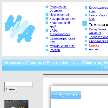
Республика
Краснодарск
Бурятия
край
Иркутская обл.
Новосибирск
Кемеровская обл.
обл.
Красноярский
Томская о
край
Республика
ЗАТО
Хакасия
Железногорск
Тверская обл
Калининградская
Ярославская
обл.
Кавказ
Мурманская обл.
Алтай
Ростов
Экономика
|
Политика
|
Власть
|
Финансы
|
Общество
|
Н
Сиб