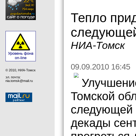
Тепло прид
следующей
НИА-Томск
09.09.2010 16:45
© 2010, НИА-Томск
эл. почта:
Улучшение
nia.tomsk@mail.ru
Томской об
следующей 
декады сен