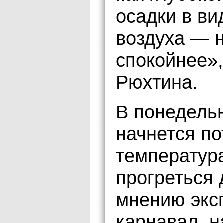
осадки в ви
воздуха — н
спокойнее»
Рюхтина.
В понедельн
начнется по
температур
прогреться 
мнению эксп
карнавал, 