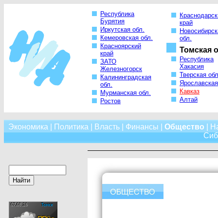
Республика
Краснодарск
Бурятия
край
Иркутская обл.
Новосибирск
Кемеровская обл.
обл.
Красноярский
Томская о
край
Республика
ЗАТО
Хакасия
Железногорск
Тверская обл
Калининградская
Ярославская
обл.
Кавказ
Мурманская обл.
Алтай
Ростов
Экономика
|
Политика
|
Власть
|
Финансы
|
Общество
|
Н
Сиб