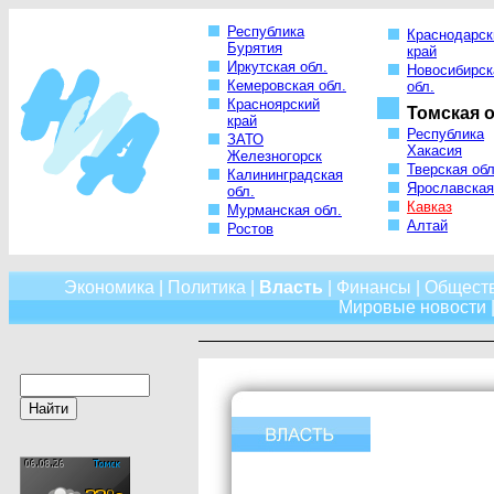
Республика
Краснодарск
Бурятия
край
Иркутская обл.
Новосибирск
Кемеровская обл.
обл.
Красноярский
Томская о
край
Республика
ЗАТО
Хакасия
Железногорск
Тверская обл
Калининградская
Ярославская
обл.
Кавказ
Мурманская обл.
Алтай
Ростов
Экономика
|
Политика
|
Власть
|
Финансы
|
Общест
Мировые новости
|