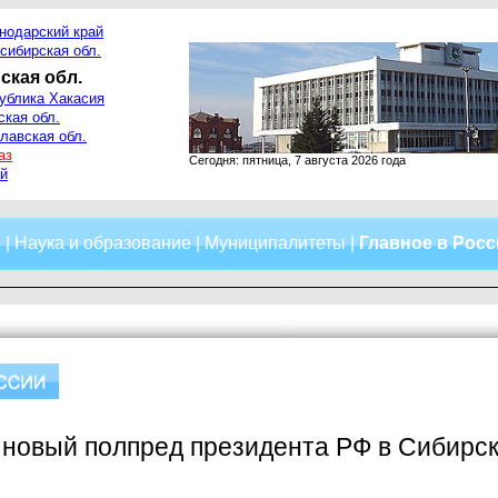
нодарский край
сибирская обл.
ская обл.
ублика Хакасия
ская обл.
лавская обл.
аз
Сегодня: пятница, 7 августа 2026 года
й
о
|
Наука и образование
|
Муниципалитеты
|
Главное в Рос
 новый полпред президента РФ в Сибирс