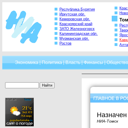
Крас
Республика Бурятия
Ново
Иркутская обл.
Кемеровская обл.
Том
Красноярский край
Респ
ЗАТО Железногорск
Твер
Калининградская обл.
Ярос
Мурманская обл.
Кавк
Ростов
Алта
Экономика
|
Политика
|
Власть
|
Финансы
|
Обществ
Назначен
НИА-Томск