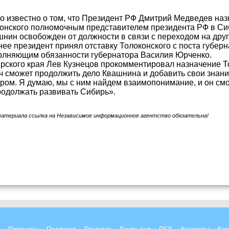
о известно о том, что Президент РФ Дмитрий Медведев наз
конского полномочным представителем президента РФ в Си
нин освобожден от должности в связи с переходом на друг
ее президент принял отставку Толоконского с поста губер
олняющим обязанности губернатора Василия Юрченко.
рского края Лев Кузнецов прокомментировал назначение То
 сможет продолжить дело Квашнина и добавить свои знани
ром. Я думаю, мы с ним найдем взаимопонимание, и он см
одолжать развивать Сибирь».
материала ссылка на Независимое информационное агентство обязательна!