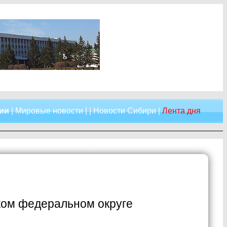
сии
|
Мировые новости
| |
Новости Сибири
|
Лента дня
ком федеральном округе