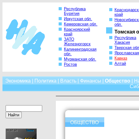
Республика
Краснодарск
Бурятия
край
Иркутская обл.
Новосибирск
Кемеровская обл.
обл.
Красноярский
Томская о
край
Республика
ЗАТО
Хакасия
Железногорск
Тверская обл
Калининградская
Ярославская
обл.
Кавказ
Мурманская обл.
Алтай
Ростов
Экономика
|
Политика
|
Власть
|
Финансы
|
Общество
|
Н
Сиб