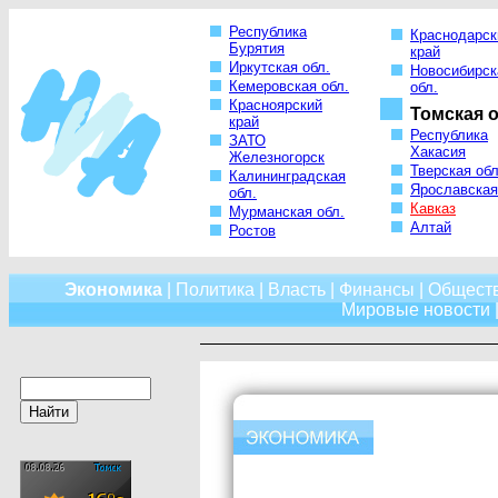
Республика
Краснодарск
Бурятия
край
Иркутская обл.
Новосибирск
Кемеровская обл.
обл.
Красноярский
Томская о
край
Республика
ЗАТО
Хакасия
Железногорск
Тверская обл
Калининградская
Ярославская
обл.
Кавказ
Мурманская обл.
Алтай
Ростов
Экономика
|
Политика
|
Власть
|
Финансы
|
Общест
Мировые новости
|