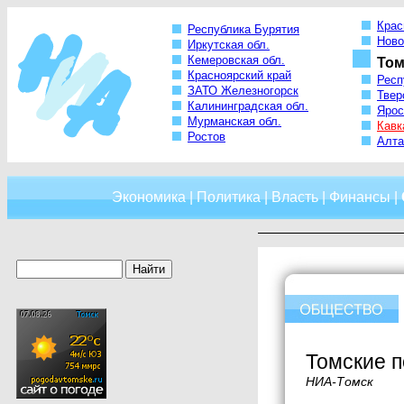
Крас
Республика Бурятия
Ново
Иркутская обл.
Кемеровская обл.
Том
Красноярский край
Респ
ЗАТО Железногорск
Твер
Калининградская обл.
Ярос
Мурманская обл.
Кавк
Ростов
Алта
Экономика
|
Политика
|
Власть
|
Финансы
|
Томские 
НИА-Томск