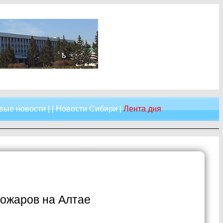
вые новости
| |
Новости Сибири
|
Лента дня
пожаров на Алтае