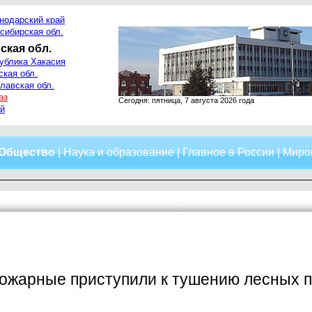
нодарский край
сибирская обл.
ская обл.
ублика Хакасия
ская обл.
лавская обл.
аз
Сегодня: пятница, 7 августа 2026 года
й
Общество
|
Наука и образование
|
Главное в России
|
Миро
пожарные приступили к тушению лесных 