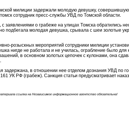
омской милиции задержали молодую девушку, совершившую 
омск сотрудник пресс-службы УВД по Томской области.
, с заявлениями о грабеже на улицах Томска обратились н
о подбегала молодая девушка, срывала с шеи золотые ук
ивно-розыскных мероприятий сотрудники милиции установи
ушка нигде не работала и не училась, ограбление было для
ашений, в основном золотых цепочек с кулонами, она сдав
.
 задержана, в отношении нее отделом дознания УВД по го
и 161 УК РФ (грабеж). Санкция статьи предусматривает нак
материала ссылка на Независимое информационное агентство обязательна!