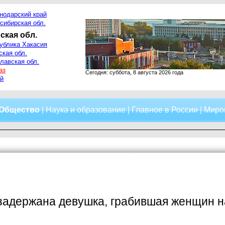
нодарский край
сибирская обл.
ская обл.
ублика Хакасия
ская обл.
лавская обл.
аз
Сегодня: суббота, 8 августа 2026 года
й
Общество
|
Наука и образование
|
Главное в России
|
Миро
задержана девушка, грабившая женщин н