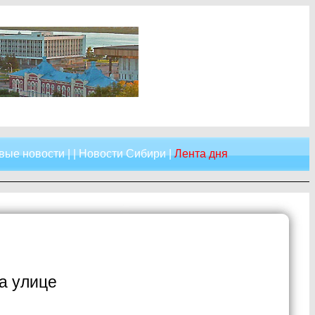
вые новости
| |
Новости Сибири
|
Лента дня
а улице