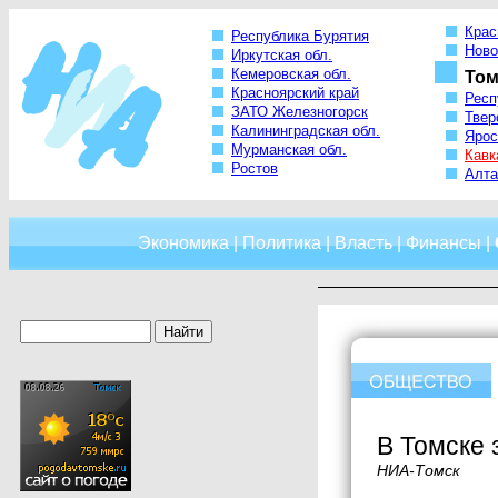
Крас
Республика Бурятия
Ново
Иркутская обл.
Кемеровская обл.
Том
Красноярский край
Респ
ЗАТО Железногорск
Твер
Калининградская обл.
Ярос
Мурманская обл.
Кавк
Ростов
Алта
Экономика
|
Политика
|
Власть
|
Финансы
|
В Томске 
НИА-Томск