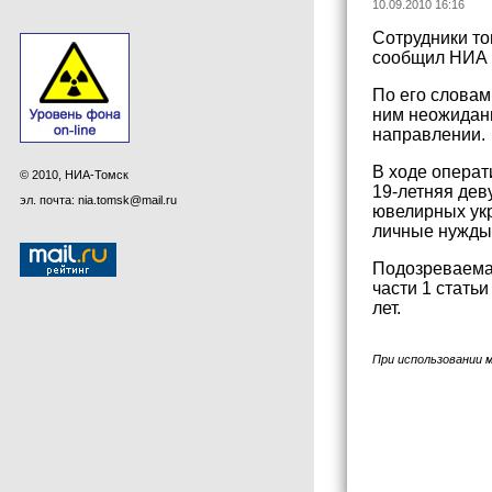
10.09.2010 16:16
Сотрудники т
сообщил НИА т
По его словам
ним неожиданн
направлении.
В ходе операт
© 2010, НИА-Томск
19-летняя дев
эл. почта: nia.tomsk@mail.ru
ювелирных укр
личные нужды
Подозреваемая
части 1 стать
лет.
При использовании 