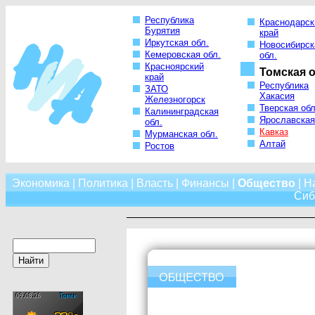
Республика
Краснодарск
Бурятия
край
Иркутская обл.
Новосибирск
Кемеровская обл.
обл.
Красноярский
Томская о
край
Республика
ЗАТО
Хакасия
Железногорск
Тверская обл
Калининградская
Ярославская
обл.
Кавказ
Мурманская обл.
Алтай
Ростов
Экономика
|
Политика
|
Власть
|
Финансы
|
Общество
|
Н
Сиб