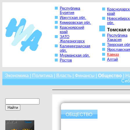
Республика
Краснодарск
Бурятия
край
Иркутская обл.
Новосибирск
Кемеровская обл.
обл.
Красноярский
Томская о
край
Республика
ЗАТО
Хакасия
Железногорск
Тверская обл
Калининградская
Ярославская
обл.
Кавказ
Мурманская обл.
Алтай
Ростов
Экономика
|
Политика
|
Власть
|
Финансы
|
Общество
|
Н
Сиб